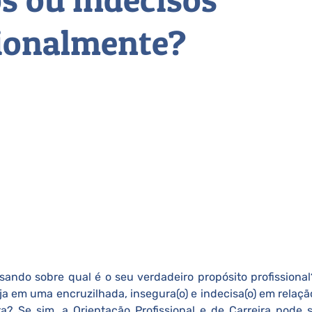
sionalmente?
ando sobre qual é o seu verdadeiro propósito profissional?
eja em uma encruzilhada, insegura(o) e indecisa(o) em relaçã
a? Se sim, a Orientação Profissional e de Carreira pode 