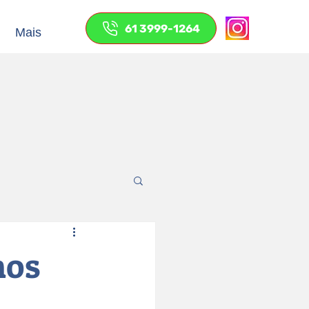
61 3999-1264
Mais
mos