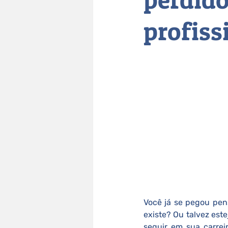
profis
Você já se pegou pens
existe? Ou talvez est
seguir em sua carreir