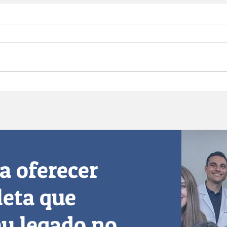
Deus,
Espelhos, menus e
prateleiras: quando as
compras e a comida viram
sintomas.
a oferecer
eta que
eu legado no