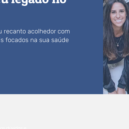
eu recanto acolhedor com
ais focados na sua saúde
uas dúvidas e