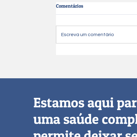
Comentários
Escreva um comentário
Sobre vícios e virtudes
Estamos aqui par
uma saúde compl
permite deixar s