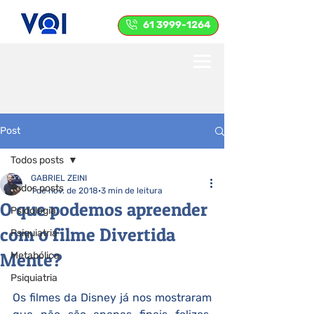
61 3999-1264
Post
Todos posts
GABRIEL ZEINI
Todos posts
1 de nov. de 2018
3 min de leitura
O que podemos apreender
Psicologia
com o filme Divertida
Psiquiatria
Mente?
Metabólica
Psiquiatria
Os filmes da Disney já nos mostraram 