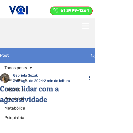
61 3999-1264
Post
Todos posts
Gabriela Suzuki
Todos posts
3 de ago. de 2024
2 min de leitura
Como lidar com a
Psicologia
agressividade
Psiquiatria
Metabólica
Psiquiatria