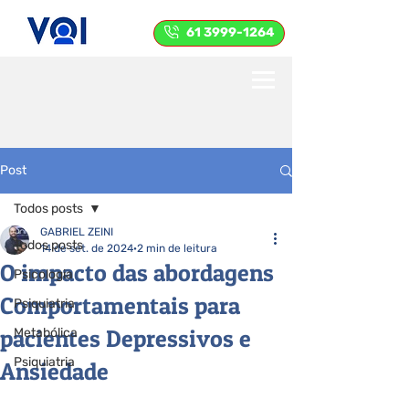
61 3999-1264
Post
Todos posts
GABRIEL ZEINI
Todos posts
14 de set. de 2024
2 min de leitura
O impacto das abordagens
Psicologia
Comportamentais para
Psiquiatria
pacientes Depressivos e
Metabólica
Psiquiatria
Ansiedade