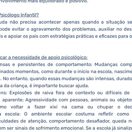
olvimento mais equilibrado e positivo.
icólogo Infantil?
uda não precisa acontecer apenas quando a situação se t
pode evitar o agravamento dos problemas, auxiliar no des
 e apoiar os pais com estratégias práticas e eficazes para o
car a necessidade de apoio psicológico:
nsas e persistentes de comportamento: Mudanças compo
nados momentos, como durante o início na escola, nascime
s. No entanto, quando essas mudanças são intensas, durado
a da criança, é importante buscar ajuda.
 aparente; Agressividade com pessoas, animais ou objetos
como voltar a fazer xixi na cama ou chupar o ded
 na escola: O ambiente escolar costuma refletir como 
culdades de atenção, comportamento desafiador, queda n
em ser sinais de sofrimento emocional. Se a escola já sinali