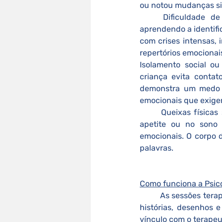
ou notou mudanças sig
	Dificuldade de comunicação e regulação emocional: Crianças pequenas ainda estão 
aprendendo a identifi
com crises intensas, 
repertórios emocionai
Isolamento social ou
criança evita contat
demonstra um medo e
emocionais que exig
	Queixas físicas sem causa médica: dores de cabeça, dor de barriga, insônia, alteração no 
apetite ou no sono 
emocionais. O corpo 
palavras.
Como funciona a Psico
	As sessões terapêuticas são adaptadas à linguagem infantil, com uso de jogos, brincadeiras, 
histórias, desenhos e
vínculo com o terapeut