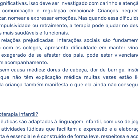
nificativas, isso deve ser investigado com carinho e atençã
car, nomear e expressar emoções. Mas quando essa dificuld
impulsividade ou retraimento, a terapia pode ajudar no de
s mais saudáveis e funcionais.
 relações prejudicadas: Interações sociais são fundamen
o com os colegas, apresenta dificuldade em manter víncu
xagerado de se afastar dos pais, pode estar vivenciand
em acompanhamento.
que não têm explicação médica muitas vezes estão lig
da criança também manifesta o que ela ainda não consegu
terapia Infantil?
 atividades lúdicas que facilitam a expressão e a elabora
a é essencial e é construído de forma leve, respeitosa e ac