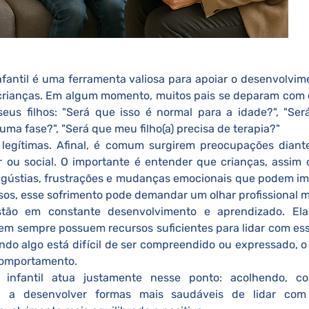
nfantil é uma ferramenta valiosa para apoiar o desenvolvim
rianças. Em algum momento, muitos pais se deparam com d
us filhos: "Será que isso é normal para a idade?", "Será 
ma fase?", "Será que meu filho(a) precisa de terapia?"
legítimas. Afinal, é comum surgirem preocupações diante
lar ou social. O importante é entender que crianças, assim 
gústias, frustrações e mudanças emocionais que podem i
asos, esse sofrimento pode demandar um olhar profissional m
em sempre possuem recursos suficientes para lidar com ess
o algo está difícil de ser compreendido ou expressado, o
comportamento.
ça a desenvolver formas mais saudáveis de lidar com