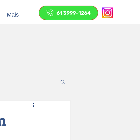
61 3999-1264
Mais
m