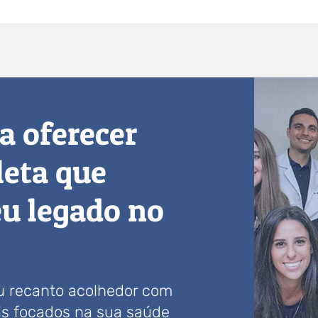
Atenção, autogestão e saúde
emocional
a oferecer
eta que
eu legado no
eu recanto acolhedor com
ais focados na sua saúde