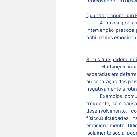
promovendo um desenv
Quando procurar um Ps
A busca por aj
intervenção precoce 
habilidades emocionais
Sinais que podem indi
Mudanças inte
esperadas em determi
ou separação dos pai
negativamente a rotin
	Exemplos comuns: Explosões de raiva fora de contexto ou difíceis de controlar; Choro 
frequente, sem causa
desenvolvimento, 
físico.Dificuldades
emocionalmente. Difi
isolamento social pod