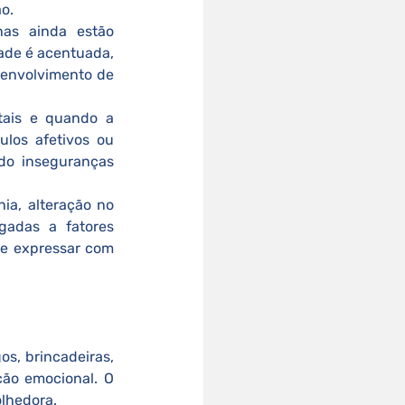
o.
ade é acentuada, 
senvolvimento de 
tais e quando a 
los afetivos ou 
o inseguranças 
adas a fatores 
e expressar com 
ção emocional. O 
olhedora.