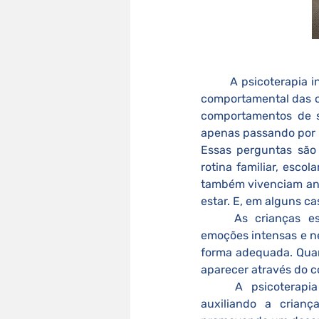
A psicoterapia i
comportamental das c
comportamentos de se
apenas passando por u
Essas perguntas são 
rotina familiar, esco
também vivenciam an
estar. E, em alguns c
	As crianças estão em constante desenvolvimento e aprendizado. Elas experimentam 
emoções intensas e n
forma adequada. Quand
aparecer através do 
	A psicoterapia infantil atua justamente nesse ponto: acolhendo, compreendendo e 
auxiliando a crian