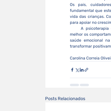
Os pais, cuidadore
fundamental que este
vida das crianças. Co
para apoiar no cresci
	A psicoterapia oferece orientação familiar, ajudando os responsáveis a compreenderem 
melhor os comportame
saúde emocional na
transformar positivam
Carolina Correia Oliv
Posts Relacionados