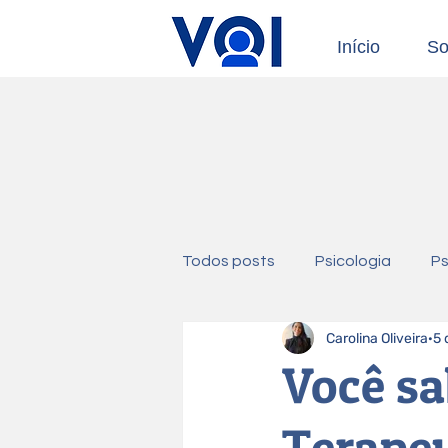
Início
So
Todos posts
Psicologia
Ps
Carolina Oliveira
5 
Você s
Terapeu