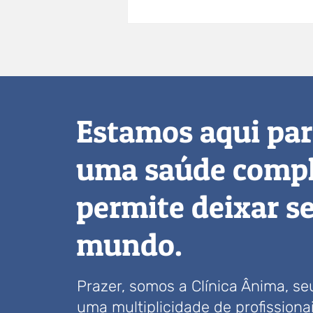
A importância da
autoimagem e da
autoconfiança na saúde
mental
Estamos aqui par
uma saúde compl
permite deixar s
mundo.
Prazer, somos a Clínica Ânima, s
uma multiplicidade de profission