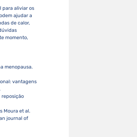
para aliviar os 
odem ajudar a 
das de calor, 
dúvidas 
ste momento, 
na menopausa. 
onal: vantagens 
 
 reposição 
 Moura et al. 
n journal of 