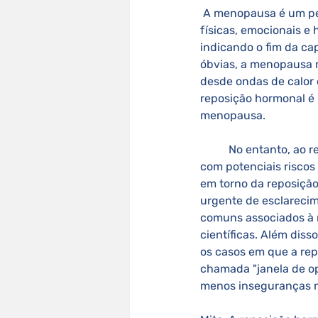
 A menopausa é um período de transição inevitável na vida de mulheres, marcado por mudanças 
físicas, emocionais e 
indicando o fim da ca
óbvias, a menopausa m
desde ondas de calor e
reposição hormonal é 
menopausa. 
	No entanto, ao redor desse tema pairam diversos mitos e verdades. Desde a preocupação 
com potenciais riscos 
em torno da reposiçã
urgente de esclarecim
comuns associados à 
científicas. Além diss
os casos em que a rep
chamada "janela de op
menos inseguranças ne