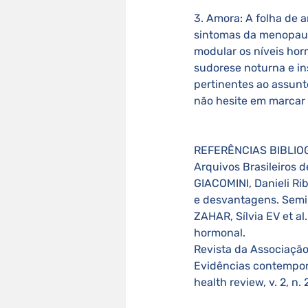
3. Amora: A folha de a
sintomas da menopaus
modular os níveis hor
sudorese noturna e in
pertinentes ao assunt
não hesite em marcar
REFERÊNCIAS BIBLIOGR
Arquivos Brasileiros d
GIACOMINI, Danieli Ri
e desvantagens. Semina
ZAHAR, Sílvia EV et al
hormonal. 
Revista da Associação 
Evidências contemporâ
health review, v. 2, n. 