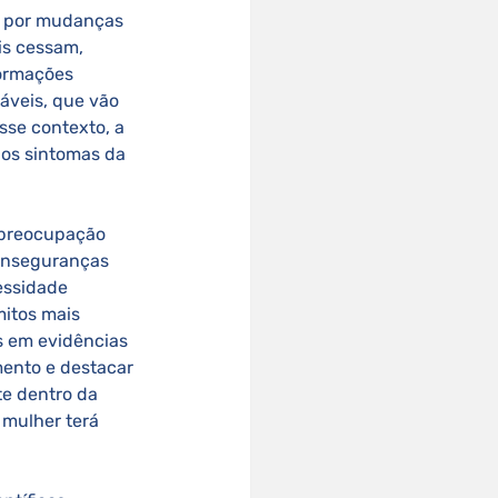
is cessam, 
formações 
áveis, que vão 
sse contexto, a 
 os sintomas da 
 inseguranças 
essidade 
itos mais 
 em evidências 
mento e destacar 
e dentro da 
 mulher terá 