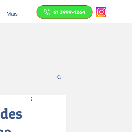
61 3999-1264
Mais
ades
na