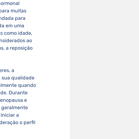
hormonal 
para muitas 
ndada para 
ada em uma 
es como idade, 
onsiderados ao 
s, a reposição 
 sua qualidade 
ialmente quando 
ade. Durante 
menopausa e 
 geralmente 
niciar a 
eração o perfil 