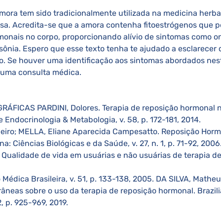
mora tem sido tradicionalmente utilizada na medicina herbal 
a. Acredita-se que a amora contenha fitoestrógenos que p
monais no corpo, proporcionando alívio de sintomas como on
sônia. Espero que esse texto tenha te ajudado a esclarecer 
o. Se houver uma identificação aos sintomas abordados ne
 uma consulta médica. 
ÁFICAS PARDINI, Dolores. Terapia de reposição hormonal 
e Endocrinologia & Metabologia, v. 58, p. 172-181, 2014. 
beiro; MELLA, Eliane Aparecida Campesatto. Reposição Horm
: Ciências Biológicas e da Saúde, v. 27, n. 1, p. 71-92, 2006.
. Qualidade de vida em usuárias e não usuárias de terapia de
Médica Brasileira, v. 51, p. 133-138, 2005. DA SILVA, Matheus
neas sobre o uso da terapia de reposição hormonal. Brazilia
2, p. 925-969, 2019. 