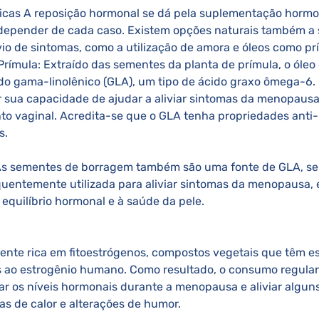
 depender de cada caso. Existem opções naturais também a
vio de sintomas, como a utilização de amora e óleos como pr
 Prímula: Extraído das sementes da planta de prímula, o óleo 
do gama-linolênico (GLA), um tipo de ácido graxo ômega-6.
 sua capacidade de ajudar a aliviar sintomas da menopaus
to vaginal. Acredita-se que o GLA tenha propriedades anti-i
. 
 As sementes de borragem também são uma fonte de GLA, se
equentemente utilizada para aliviar sintomas da menopausa,
 equilíbrio hormonal e à saúde da pele. 
nte rica em fitoestrógenos, compostos vegetais que têm es
 ao estrogênio humano. Como resultado, o consumo regular
rar os níveis hormonais durante a menopausa e aliviar algun
s de calor e alterações de humor. 