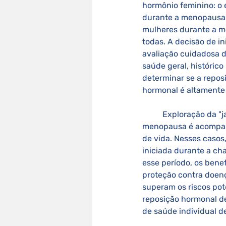
hormônio feminino: o 
durante a menopausa.
mulheres durante a m
todas. A decisão de i
avaliação cuidadosa d
saúde geral, histórico
determinar se a repos
hormonal é altamente
	Exploração da "janela de oportunidade" entre 50-59 anos: Para muitas mulheres, a 
menopausa é acompanh
de vida. Nesses casos
iniciada durante a ch
esse período, os bene
proteção contra doen
superam os riscos pote
reposição hormonal de
de saúde individual d