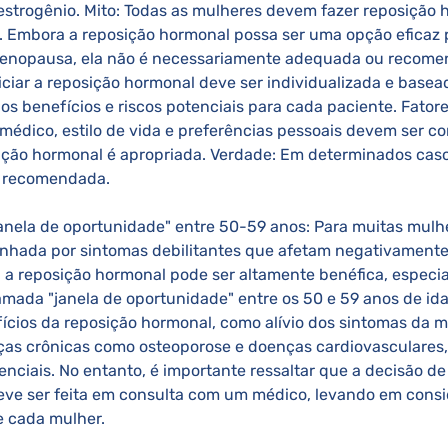
estrogênio. Mito: Todas as mulheres devem fazer reposição 
 Embora a reposição hormonal possa ser uma opção eficaz 
enopausa, ela não é necessariamente adequada ou recome
niciar a reposição hormonal deve ser individualizada e base
os benefícios e riscos potenciais para cada paciente. Fator
 médico, estilo de vida e preferências pessoais devem ser c
ição hormonal é apropriada. Verdade: Em determinados caso
 recomendada. 
ada por sintomas debilitantes que afetam negativamente
, a reposição hormonal pode ser altamente benéfica, espec
amada "janela de oportunidade" entre os 50 e 59 anos de id
fícios da reposição hormonal, como alívio dos sintomas da 
ças crônicas como osteoporose e doenças cardiovasculares,
nciais. No entanto, é importante ressaltar que a decisão de i
ve ser feita em consulta com um médico, levando em consid
e cada mulher. 