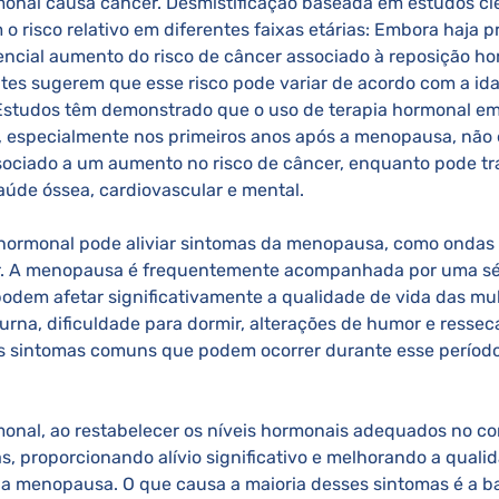
monal causa câncer. Desmistificação baseada em estudos cie
o risco relativo em diferentes faixas etárias: Embora haja 
tencial aumento do risco de câncer associado à reposição ho
tes sugerem que esse risco pode variar de acordo com a id
studos têm demonstrado que o uso de terapia hormonal em
, especialmente nos primeiros anos após a menopausa, não 
sociado a um aumento no risco de câncer, enquanto pode tra
saúde óssea, cardiovascular e mental. 
hormonal pode aliviar sintomas da menopausa, como ondas d
r. A menopausa é frequentemente acompanhada por uma sér
odem afetar significativamente a qualidade de vida das mu
turna, dificuldade para dormir, alterações de humor e resse
s sintomas comuns que podem ocorrer durante esse período
as, proporcionando alívio significativo e melhorando a quali
a menopausa. O que causa a maioria desses sintomas é a bai