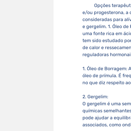
	Opções terapêuticas A reposição hormonal se dá pela suplementação hormonal de estrgênio 
e/ou progesterona, a
consideradas para alí
e gergelim. 1. Óleo de
uma fonte rica em áci
tem sido estudado por
de calor e ressecamen
reguladoras hormonais
1. Óleo de Borragem:
óleo de prímula. É fr
no que diz respeito ao
2. Gergelim: 
O gergelim é uma seme
químicas semelhantes
pode ajudar a equilib
associados, como onda