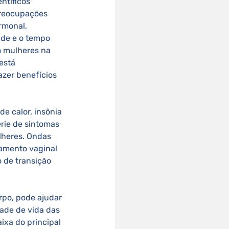
ntíficos 
preocupações 
rmonal, 
ade e o tempo 
 mulheres na 
está 
zer benefícios 
e calor, insônia 
ie de sintomas 
lheres. Ondas 
camento vaginal 
 de transição 
dade de vida das 
xa do principal 