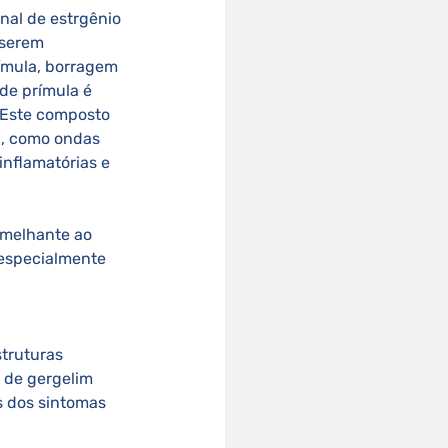
 serem 
ímula, borragem 
de prímula é 
 Este composto 
a, como ondas 
nflamatórias e 
melhante ao 
 especialmente 
truturas 
 de gergelim 
s dos sintomas 