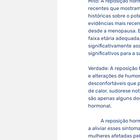
Mito: A reposição hor
recentes que mostram 
históricas sobre o po
evidências mais recen
desde a menopausa. E
faixa etária adequada
significativamente as
significativos para a 
Verdade: A reposição 
e alterações de humo
desconfortáveis que p
de calor, sudorese no
são apenas alguns do
hormonal. 
	A reposição hormonal, ao restabelecer os níveis hormonais adequados no corpo, pode ajudar 
a aliviar esses sintom
mulheres afetadas pel